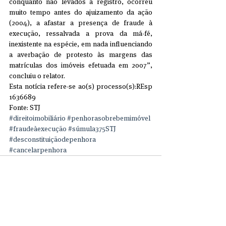
conquanto não levados a registro, ocorreu 
muito tempo antes do ajuizamento da ação 
(2004), a afastar a presença de fraude à 
execução, ressalvada a prova da má-fé, 
inexistente na espécie, em nada influenciando 
a averbação de protesto às margens das 
matrículas dos imóveis efetuada em 2007”, 
concluiu o relator.
Esta notícia refere-se ao(s) processo(s):REsp 
1636689
Fonte: STJ 
#direitoimobiliário
#penhorasobrebemimóvel
#fraudeàexecução
#súmula375STJ
#desconstituiçãodepenhora
#cancelarpenhora
Comentários