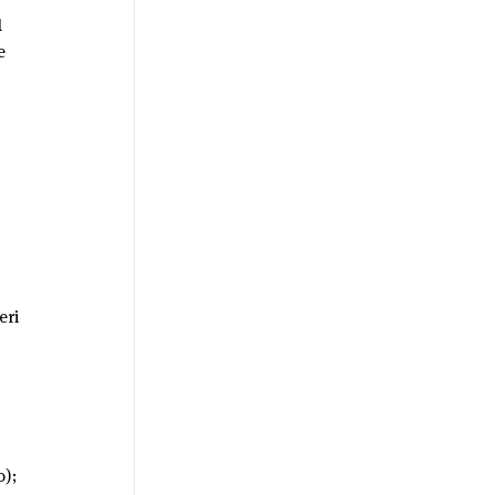
l
e 
eri
 
); 