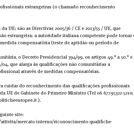
profissionais estrangeiras (o chamado reconhecimento 
da UE; são as Directivas 2005/36 / CE e 2013/55 / ​​UE, que 
o estrangeira: a autoridade italiana competente pode tornar 
edida compensatória (teste de aptidão ou período de 
itária, o Decreto Presidencial 394/99, os artigos 49.º a 50.º e 
04, que alarga às qualificações não comunitárias a 
fissional através de medidas compensatórias.
ra cuidar do reconhecimento das qualificações profissionais 
da UE de Gabinete do Primeiro-Ministro (Tel 06 67795322-5210;
iticheeuropee.it ).
uinte site: 
/attivita/mercato-interno/riconoscimento-qualifiche-