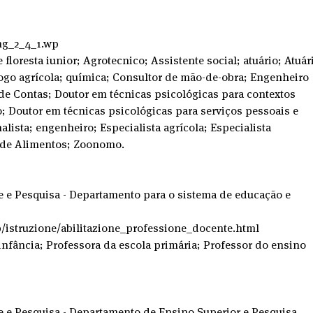
/mg_2_4_1.wp
floresta iunior; Agrotecnico; Assistente social; atuário; Atuár
ogo agrícola; química; Consultor de mão-de-obra; Engenheiro 
 de Contas; Doutor em técnicas psicológicas para contextos 
o; Doutor em técnicas psicológicas para serviços pessoais e 
alista; engenheiro; Especialista agrícola; Especialista 
o de Alimentos; Zoonomo.
 e Pesquisa - Departamento para o sistema de educação e 
b/istruzione/abilitazione_professione_docente.html
infância; Professora da escola primária; Professor do ensino 
e e Pesquisa - Departamento de Ensino Superior e Pesquisa