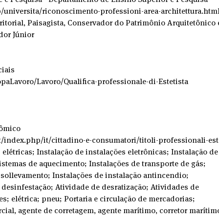
b/universita/riconoscimento-professioni-area-architettura.htm
rritorial, Paisagista, Conservador do Patrimônio Arquitetônico 
dor Júnior
ciais
opaLavoro/Lavoro/Qualifica-professionale-di-Estetista
nômico
index.php/it/cittadino-e-consumatori/titoli-professionali-est
 elétricas; Instalação de instalações eletrônicas; Instalação de
sistemas de aquecimento; Instalações de transporte de gás; 
 sollevamento; Instalações de instalação antincendio; 
 desinfestação; Atividade de desratização; Atividades de 
s; elétrica; pneu; Portaria e circulação de mercadorias; 
cial, agente de corretagem, agente marítimo, corretor marítimo