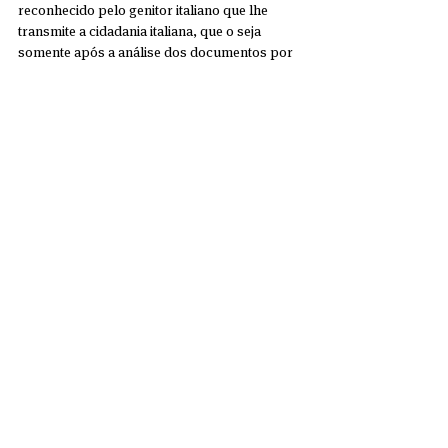
reconhecido pelo genitor italiano que lhe 
transmite a cidadania italiana, que o seja 
somente após a análise dos documentos por 
parte deste Consulado, com o intuito de evitar 
que o prazo previsto pela lei expire. 
Ressaltamos que no momento da eleição, o 
interessado será instruído a fazer um 
pagamento no valor de 200 euros, referente 
ao procedimento.
21. Não foi encontrada em nenhum cartório a 
Certidão de Nascimento/Casamento/Óbito de 
um dos ascendentes da linha de transmissão 
da cidadania italiana. Posso apresentar a 
Certidão Negativa de registro emitida pelo 
Cartório?
Não, pois as Certidões Negativas não são 
aceitas como prova de registro civil.
22. Já sou cidadão italiano, mas fui convocado 
a me apresentar para o reconhecimento da 