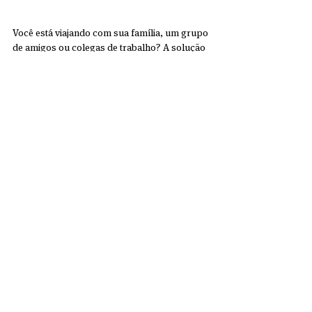
Você está viajando com sua família, um grupo 
de amigos ou colegas de trabalho? A solução 
ideal é solicitar ESTA junto. Existe uma opção 
que permite que você 
preencha o formulário 
em lotes
 , para economizar tempo e evitar o 
uso do cartão de crédito várias vezes. Não há 
necessidade de viajar fisicamente todos 
juntos, e se depois houver problemas com 
um ESTA dentro do grupo, você ainda poderá 
imprimir o seu separadamente.
Traga uma cópia impressa 
do ESTA com você
Embora 
não seja obrigatório
 , é 
recomendável sempre trazer uma cópia 
impressa do seu aplicativo. É uma pura 
formalidade. Se você deseja 
recuperar o 
aplicativo
 e imprimir sua autorização, mas 