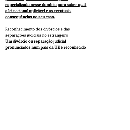
especializado nesse domínio para saber qual 
a lei nacional aplicável e as eventuais 
consequências no seu caso.
Reconhecimento dos divórcios e das 
separações judiciais no estrangeiro
Um divórcio ou separação judicial 
pronunciados num país da UE é reconhecido 
automaticamente por outros países da UE.
Não é necessário qualquer procedimento 
adicional.
Exceção: Dinamarca
As regras da UE em matéria de divórcio e 
separação judicial, por exemplo no que se 
refere ao reconhecimento e aos tribunais 
competentes, não são aplicáveis na 
Dinamarca.
Fonte: EUR-Lex