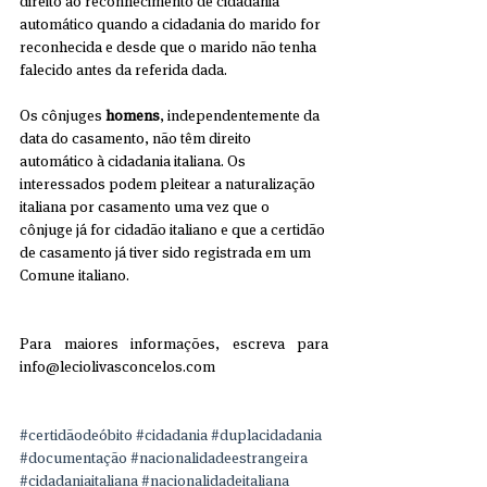
direito ao reconhecimento de cidadania 
automático quando a cidadania do marido for 
reconhecida e desde que o marido não tenha 
falecido antes da referida dada.
Os cônjuges 
homens
, independentemente da 
data do casamento, não têm direito 
automático à cidadania italiana. Os 
interessados podem pleitear a naturalização 
italiana por casamento uma vez que o 
cônjuge já for cidadão italiano e que a certidão 
de casamento já tiver sido registrada em um 
Comune italiano.
Para maiores informações, escreva para 
info@leciolivasconcelos.com
#certidãodeóbito
#cidadania
#duplacidadania
#documentação
#nacionalidadeestrangeira
#cidadaniaitaliana
#nacionalidadeitaliana