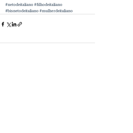
#netodeitaliano
#filhodeitaliano
#bisnetodeitaliano
#mulherdeitaliano
Comentários
Escreva um comentário
roma - oa n. A50745 | são paulo - oab n.