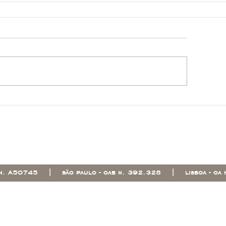
a n. A50745 | são paulo - oab n. 392.328 | lisboa - oa 