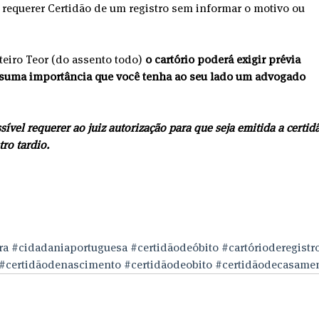
 requerer Certidão de um registro sem informar o motivo ou 
eiro Teor (do assento todo) 
o cartório poderá exigir prévia 
de suma importância que você tenha ao seu lado um advogado 
ível requerer ao juiz autorização para que seja emitida a certidã
ro tardio.
ra
#cidadaniaportuguesa
#certidãodeóbito
#cartórioderegistr
#certidãodenascimento
#certidãodeobito
#certidãodecasame